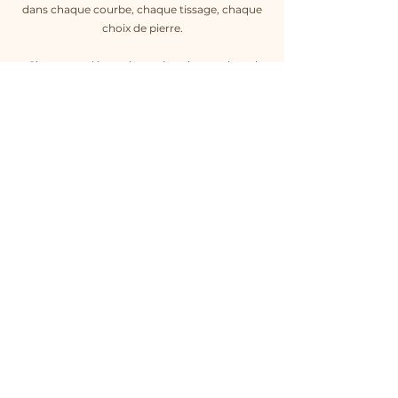
dans chaque courbe, chaque tissage, chaque
choix de pierre.
C’est cette démarche authentique qui rend
chaque bijou unique : un petit fragment
d’histoire que vous choisissez de porter.
Découvre la
boutique
Abonne-toi