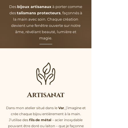
Des
bijoux artisanaux
à porter comme
des
talismans protecteurs
, façonnés à
la main avec soin. Chaque création
devient une fenêtre ouverte sur notre
âme, révélant beauté, lumière et
magie.
Artisanat
Dans mon atelier situé dans le
Var
, j’imagine et
crée chaque bijou entièrement à la main.
J’utilise des
fils de métal
– acier inoxydable
pouvant être doré ou laiton – que je façonne